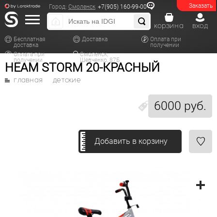
Заказать
Город:
Смоленск
+7(905) 160-99-00
корзина
вход
Бесплатная
Доставка
Оплата при
доставка
получении
Оплата при
Смоленск,
получении
Шевченко, 87Б
HEAM STORM 20-КРАСНЫЙ
главная
детские
6000 руб.
Добавить в корзину